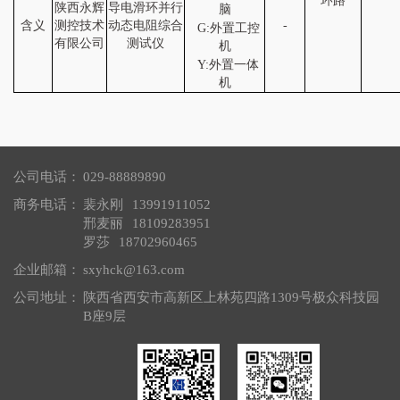
环路
陕西永辉
导电滑环并行
脑
含义
测控技术
动态电阻综合
-
G:外置工控
有限公司
测试仪
机
Y:外置一体
机
公司电话：
029-88889890
商务电话：
裴永刚
13991911052
邢麦丽
18109283951
罗莎
18702960465
企业邮箱：
sxyhck@163.com
公司地址：
陕西省西安市高新区上林苑四路1309号极众科技园
B座9层