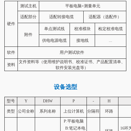
测试主机
平板电脑+测量单元
适配部分
适配转接电缆
适配器（选配件）
硬件
单点测试线
校准模块
检定校准电缆
附件
供电电源电缆
接地线
...
软件
用户测试软件
文件资料等（使用维护说明书、校准证书、产品配置清单、
资料
软件安装光盘等）
设备选型
型号
Y
DHW
P
-
H
类型
公司全称
系列名称
上位计算机
分隔符
环路
P:平板电脑
B:笔记本电
16