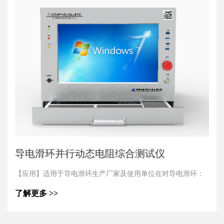
试。
导电滑环并行动态电阻综合测试仪
【应用】适用于导电滑环生产厂家及使用单位在对导电滑环：
旋转状态下的动态电阻进行多环并行测试的场合使用。
了解更多 >>
【产品特点】
1.采用平板电脑作为人机交互界面，操作简单、易学习掌握。
2.各测试通道可同步并行进行测试，互不干涉，完全杜绝了逐