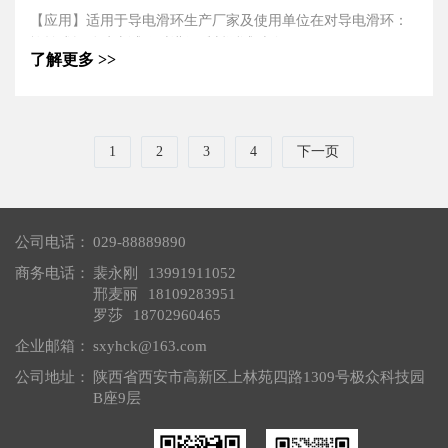
【应用】适用于导电滑环生产厂家及使用单位在对导电滑环：
旋转或振动冲击试验时进行瞬断测试时使用。
了解更多 >>
【产品特点】
1.采用平板电脑作为人机交互界面，操作简便，易学习掌握。
2.各测试通道可同步并行进行测试，互不干扰，完全杜绝了逐
路扫描测试异常数据漏检的问题。
1
2
3
4
下一页
3.采用网络端口，可与外部计算机通信，将测量结果导出，方
便数据查询、追溯。
4.更换不同的适配器，可适应不同导电滑环的测试。
公司电话：
029-88889890
商务电话：
裴永刚
13991911052
邢麦丽
18109283951
罗莎
18702960465
企业邮箱：
sxyhck@163.com
公司地址：
陕西省西安市高新区上林苑四路1309号极众科技园
B座9层