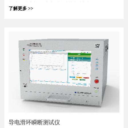
检测、故障排查、环境试验等场合快速测试时使用。
了解更多 >>
【产品特点】
1.采用高速、高压、高绝缘型开关做为测试通道，自身绝缘
高，为实现绝缘、抗电强度精确测量提供了保证；
2.测试系统具有良好的扩展功能，满足用户更多测试点数的测
试需要。
导电滑环瞬断测试仪